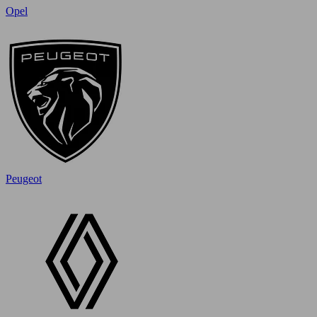
Opel
Peugeot