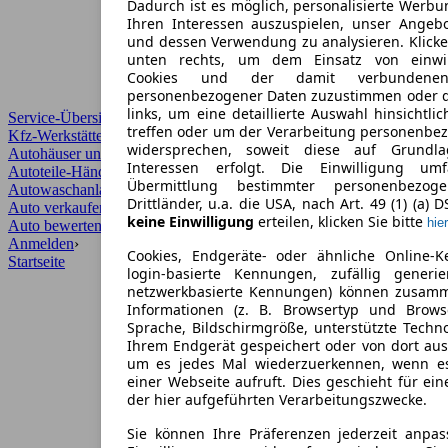
Dadurch ist es möglich, personalisierte Werb
Ihren Interessen auszuspielen, unser Angeb
und dessen Verwendung zu analysieren. Klicke
unten rechts, um dem Einsatz von einwill
Cookies und der damit verbundenen 
personenbezogener Daten zuzustimmen oder d
links, um eine detaillierte Auswahl hinsichtli
Service-Übersicht
treffen oder um der Verarbeitung personenbe
Kfz-Werkstätten
widersprechen, soweit diese auf Grundla
Autohäuser und Händler
Interessen erfolgt. Die Einwilligung um
Autoteile-Händler
Übermittlung bestimmter personenbezo
Autowaschanlagen
Drittländer, u.a. die USA, nach Art. 49 (1) (a) 
Auto verkaufen
›
keine Einwilligung
erteilen, klicken Sie bitte
hier
Auto bewerten
›
Anmelden
›
Cookies, Endgeräte- oder ähnliche Online-K
Startseite
login-basierte Kennungen, zufällig generi
netzwerkbasierte Kennungen) können zusam
Informationen (z. B. Browsertyp und Browse
Sprache, Bildschirmgröße, unterstützte Techno
Ihrem Endgerät gespeichert oder von dort au
um es jedes Mal wiederzuerkennen, wenn e
einer Webseite aufruft. Dies geschieht für ei
der hier aufgeführten Verarbeitungszwecke.
Sie können Ihre Präferenzen jederzeit anpas