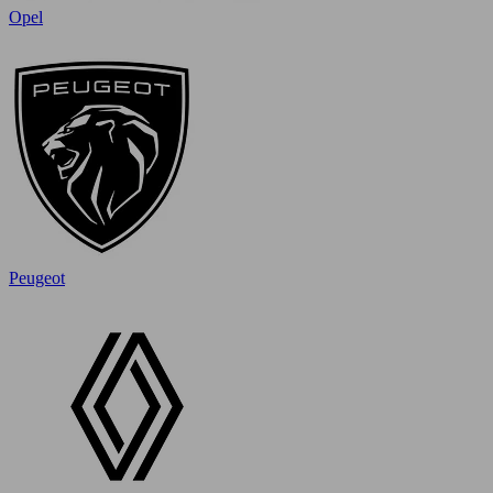
Opel
Peugeot