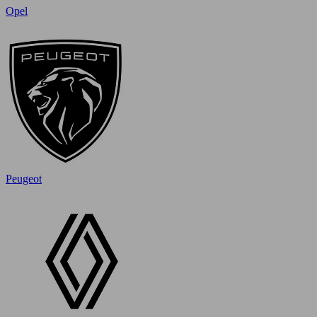
Opel
Peugeot