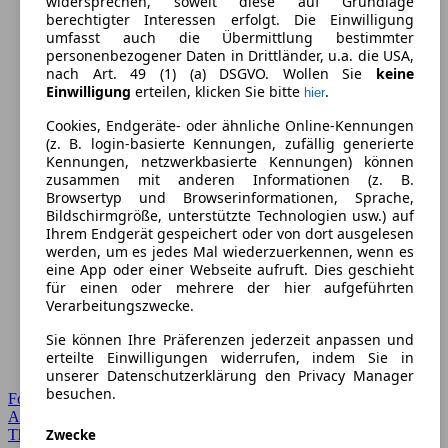
widersprechen, soweit diese auf Grundlage
berechtigter Interessen erfolgt. Die Einwilligung
umfasst auch die Übermittlung bestimmter
personenbezogener Daten in Drittländer, u.a. die USA,
nach Art. 49 (1) (a) DSGVO. Wollen Sie
keine
Einwilligung
erteilen, klicken Sie bitte
.
hier
Cookies, Endgeräte- oder ähnliche Online-Kennungen
(z. B. login-basierte Kennungen, zufällig generierte
Kennungen, netzwerkbasierte Kennungen) können
zusammen mit anderen Informationen (z. B.
Browsertyp und Browserinformationen, Sprache,
Bildschirmgröße, unterstützte Technologien usw.) auf
Ihrem Endgerät gespeichert oder von dort ausgelesen
werden, um es jedes Mal wiederzuerkennen, wenn es
eine App oder einer Webseite aufruft. Dies geschieht
für einen oder mehrere der hier aufgeführten
Verarbeitungszwecke.
Sie können Ihre Präferenzen jederzeit anpassen und
erteilte Einwilligungen widerrufen, indem Sie in
unserer Datenschutzerklärung den Privacy Manager
besuchen.
Forum Startseite
Alle Auto-Foren
Zwecke
Themen-Forum