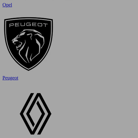
Opel
Peugeot