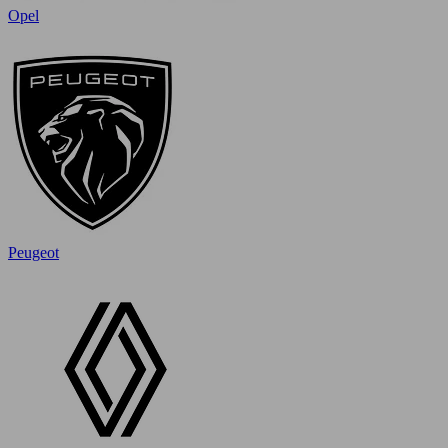
Opel
Peugeot