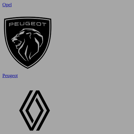
Opel
Peugeot