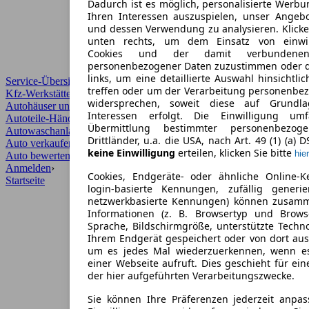
Dadurch ist es möglich, personalisierte Werb
Ihren Interessen auszuspielen, unser Angeb
und dessen Verwendung zu analysieren. Klicke
unten rechts, um dem Einsatz von einwill
Cookies und der damit verbundenen 
personenbezogener Daten zuzustimmen oder d
links, um eine detaillierte Auswahl hinsichtli
Service-Übersicht
treffen oder um der Verarbeitung personenbe
Kfz-Werkstätten
widersprechen, soweit diese auf Grundla
Autohäuser und Händler
Interessen erfolgt. Die Einwilligung um
Autoteile-Händler
Übermittlung bestimmter personenbezo
Autowaschanlagen
Drittländer, u.a. die USA, nach Art. 49 (1) (a) 
Auto verkaufen
›
keine Einwilligung
erteilen, klicken Sie bitte
hier
Auto bewerten
›
Anmelden
›
Cookies, Endgeräte- oder ähnliche Online-K
Startseite
login-basierte Kennungen, zufällig generi
netzwerkbasierte Kennungen) können zusam
Informationen (z. B. Browsertyp und Browse
Sprache, Bildschirmgröße, unterstützte Techno
Ihrem Endgerät gespeichert oder von dort au
um es jedes Mal wiederzuerkennen, wenn e
einer Webseite aufruft. Dies geschieht für ei
der hier aufgeführten Verarbeitungszwecke.
Sie können Ihre Präferenzen jederzeit anpas