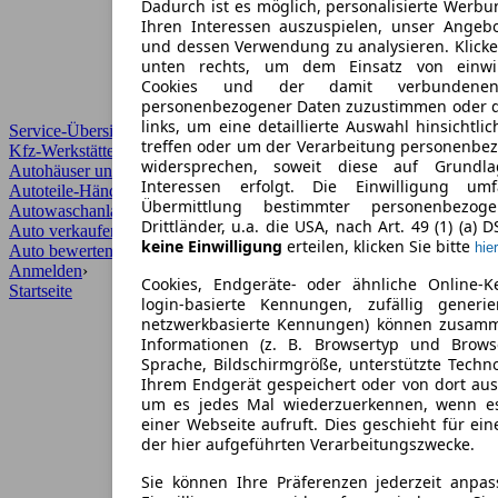
Dadurch ist es möglich, personalisierte Werb
Ihren Interessen auszuspielen, unser Angeb
und dessen Verwendung zu analysieren. Klicke
unten rechts, um dem Einsatz von einwill
Cookies und der damit verbundenen 
personenbezogener Daten zuzustimmen oder d
links, um eine detaillierte Auswahl hinsichtli
Service-Übersicht
treffen oder um der Verarbeitung personenbe
Kfz-Werkstätten
widersprechen, soweit diese auf Grundla
Autohäuser und Händler
Interessen erfolgt. Die Einwilligung um
Autoteile-Händler
Übermittlung bestimmter personenbezo
Autowaschanlagen
Drittländer, u.a. die USA, nach Art. 49 (1) (a) 
Auto verkaufen
›
keine Einwilligung
erteilen, klicken Sie bitte
hier
Auto bewerten
›
Anmelden
›
Cookies, Endgeräte- oder ähnliche Online-K
Startseite
login-basierte Kennungen, zufällig generi
netzwerkbasierte Kennungen) können zusam
Informationen (z. B. Browsertyp und Browse
Sprache, Bildschirmgröße, unterstützte Techno
Ihrem Endgerät gespeichert oder von dort au
um es jedes Mal wiederzuerkennen, wenn e
einer Webseite aufruft. Dies geschieht für ei
der hier aufgeführten Verarbeitungszwecke.
Sie können Ihre Präferenzen jederzeit anpas