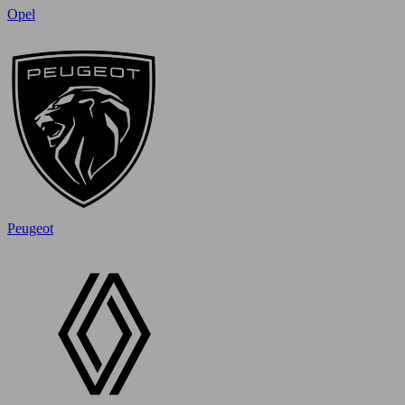
Opel
Peugeot