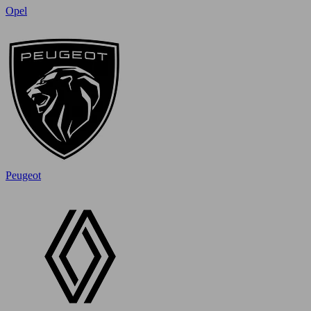
Opel
Peugeot