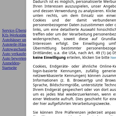
Dadurch ist es möglich, personalisierte Werb
Ihren Interessen auszuspielen, unser Angeb
und dessen Verwendung zu analysieren. Klicke
unten rechts, um dem Einsatz von einwill
Cookies und der damit verbundenen 
personenbezogener Daten zuzustimmen oder d
links, um eine detaillierte Auswahl hinsichtli
Service-Übersicht
treffen oder um der Verarbeitung personenbe
Kfz-Werkstätten
widersprechen, soweit diese auf Grundla
Autohäuser und Händler
Interessen erfolgt. Die Einwilligung um
Autoteile-Händler
Übermittlung bestimmter personenbezo
Autowaschanlagen
Drittländer, u.a. die USA, nach Art. 49 (1) (a) 
Auto verkaufen
›
keine Einwilligung
erteilen, klicken Sie bitte
hier
Auto bewerten
›
Anmelden
›
Cookies, Endgeräte- oder ähnliche Online-K
Startseite
login-basierte Kennungen, zufällig generi
netzwerkbasierte Kennungen) können zusam
Informationen (z. B. Browsertyp und Browse
Sprache, Bildschirmgröße, unterstützte Techno
Ihrem Endgerät gespeichert oder von dort au
um es jedes Mal wiederzuerkennen, wenn e
einer Webseite aufruft. Dies geschieht für ei
der hier aufgeführten Verarbeitungszwecke.
Sie können Ihre Präferenzen jederzeit anpas