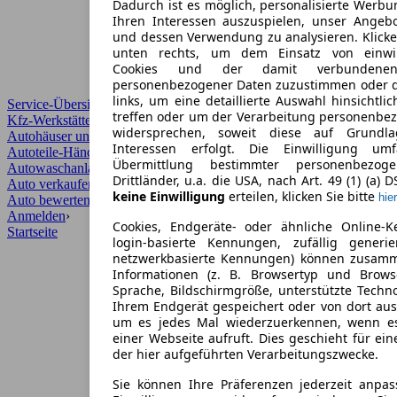
Dadurch ist es möglich, personalisierte Werb
Ihren Interessen auszuspielen, unser Angeb
und dessen Verwendung zu analysieren. Klicke
unten rechts, um dem Einsatz von einwill
Cookies und der damit verbundenen 
personenbezogener Daten zuzustimmen oder d
links, um eine detaillierte Auswahl hinsichtli
Service-Übersicht
treffen oder um der Verarbeitung personenbe
Kfz-Werkstätten
widersprechen, soweit diese auf Grundla
Autohäuser und Händler
Interessen erfolgt. Die Einwilligung um
Autoteile-Händler
Übermittlung bestimmter personenbezo
Autowaschanlagen
Drittländer, u.a. die USA, nach Art. 49 (1) (a) 
Auto verkaufen
›
keine Einwilligung
erteilen, klicken Sie bitte
hier
Auto bewerten
›
Anmelden
›
Cookies, Endgeräte- oder ähnliche Online-K
Startseite
login-basierte Kennungen, zufällig generi
netzwerkbasierte Kennungen) können zusam
Informationen (z. B. Browsertyp und Browse
Sprache, Bildschirmgröße, unterstützte Techno
Ihrem Endgerät gespeichert oder von dort au
um es jedes Mal wiederzuerkennen, wenn e
einer Webseite aufruft. Dies geschieht für ei
der hier aufgeführten Verarbeitungszwecke.
Sie können Ihre Präferenzen jederzeit anpas