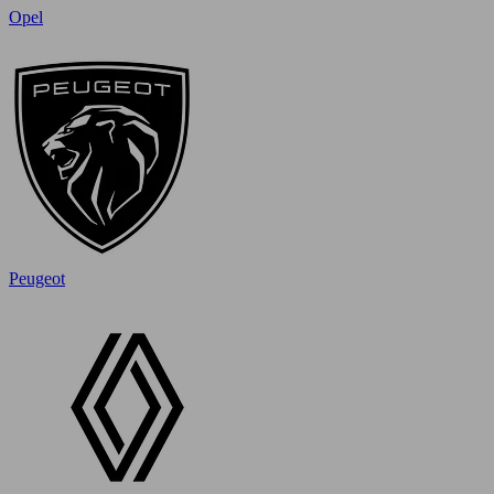
Opel
Peugeot