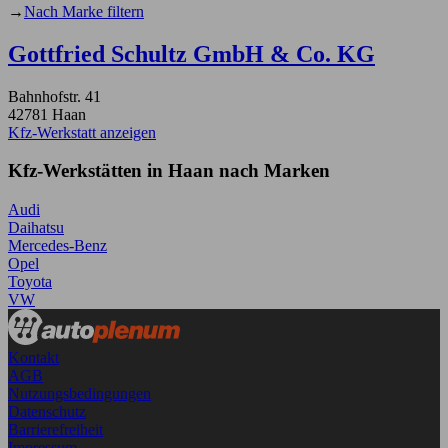
→
Nach Marke filtern
Gottfried Schultz GmbH & Co. KG
Bahnhofstr. 41
42781 Haan
Kfz-Werkstatt anzeigen
Kfz-Werkstätten in Haan nach Marken
Audi
Daihatsu
Mercedes-Benz
Opel
Toyota
VW
Kontakt
AGB
Nutzungsbedingungen
Datenschutz
Barrierefreiheit
Impressum