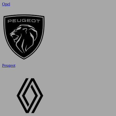
Opel
Peugeot