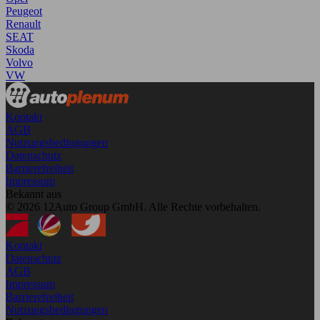
Peugeot
Renault
SEAT
Skoda
Volvo
VW
Kontakt
AGB
Nutzungsbedingungen
Datenschutz
Barrierefreiheit
Impressum
Bekannt aus
© 2026 12Auto Group GmbH. Alle Rechte vorbehalten.
Kontakt
Datenschutz
AGB
Impressum
Barrierefreiheit
Nutzungsbedingungen