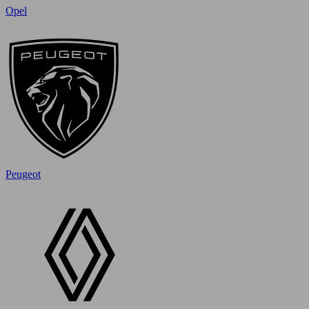
Opel
Peugeot