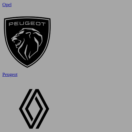
Opel
Peugeot