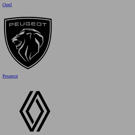
Opel
Peugeot