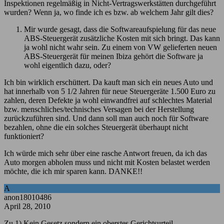
Inspektionen regelmäßig in Nicht-Vertragswerkstätten durchgeführt
wurden? Wenn ja, wo finde ich es bzw. ab welchem Jahr gilt dies?
Mir wurde gesagt, dass die Softwareaufspielung für das neue
ABS-Steuergerät zusätzliche Kosten mit sich bringt. Das kann
ja wohl nicht wahr sein. Zu einem von VW gelieferten neuen
ABS-Steuergerät für meinen Ibiza gehört die Software ja
wohl eigentlich dazu, oder?
Ich bin wirklich erschüttert. Da kauft man sich ein neues Auto und
hat innerhalb von 5 1/2 Jahren für neue Steuergeräte 1.500 Euro zu
zahlen, deren Defekte ja wohl einwandfrei auf schlechtes Material
bzw. menschliches/technisches Versagen bei der Herstellung
zurückzuführen sind. Und dann soll man auch noch für Software
bezahlen, ohne die ein solches Steuergerät überhaupt nicht
funktioniert?
Ich würde mich sehr über eine rasche Antwort freuen, da ich das
Auto morgen abholen muss und nicht mit Kosten belastet werden
möchte, die ich mir sparen kann. DANKE!!
A
anon18010486
April 28, 2010
Zu 1) Kein Gesetz sondern ein oberstes Gerichtsurteil