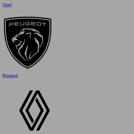
Opel
Peugeot