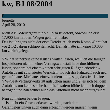
kw, BJ 08/2004
B
brunette
April 28, 2010
Mein ABS-Steuergerät für o.a. Ibiza ist defekt, obwohl ich erst
17.900 km mit dem Wagen gefahren habe.
Das ist übrigens nicht der erste Defekt. Auch mein Kombi-Gerät hat
vor 2 1/2 Jahren schlapp gemacht. Damals hatte ich keine 10.000
km zurückgelegt.
VW hat seinerzeit keine Kulanz walten lassen, weil ich die fälligen
Inspektionen nicht in einer Vertragswerkstatt habe durchführen
lassen, sondern bei einem - einen sehr guten Ruf genießenden -
Autohaus mit autorisierter Werkstatt, wo ich das Fahrzeug auch neu
gekauft hatte. Mir hatte seinerzeit niemand gesagt, dass ich 1. eine
VW-/Seat-Vertragswerkstatt aufsuchen muss und 2. es sich bei dem
Autohaus um keine solche handelt. Insofern fühlte ich mich doppelt
betrogen und hab seither auch das Autohaus nicht mehr aufgesucht.
Nun zu meinen beiden Fragen:
1. Ist nicht ein Gesetz erlassen worden, nach dem
Garantieleistungen auch dann erbracht werden müssen, wenn