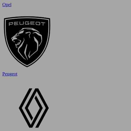
Opel
Peugeot