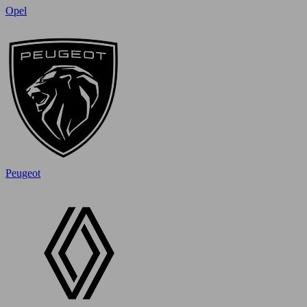
Opel
Peugeot