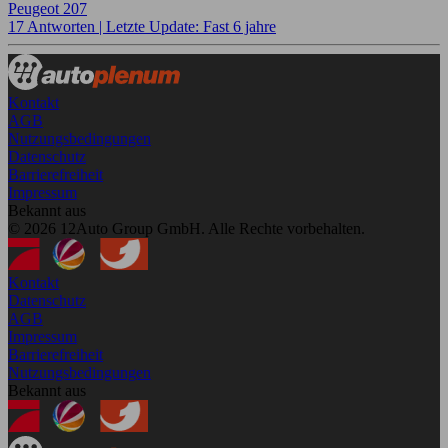
Peugeot 207
17 Antworten |
Letzte Update: Fast 6 jahre
Kontakt
AGB
Nutzungsbedingungen
Datenschutz
Barrierefreiheit
Impressum
Bekannt aus
© 2026 12Auto Group GmbH. Alle Rechte vorbehalten.
Kontakt
Datenschutz
AGB
Impressum
Barrierefreiheit
Nutzungsbedingungen
Bekannt aus