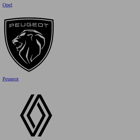
Opel
Peugeot