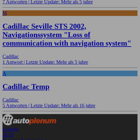
7 Antworten |
Letzte Update: Mehr als 5 jahre
M
Cadillac Seville STS 2002,
Navigationssystem "Loss of
communication with navigation system"
Cadillac
1 Antwort |
Letzte Update: Mehr als 5 jahre
A
Cadillac Temp
Cadillac
5 Antworten |
Letzte Update: Mehr als 16 jahre
Kontakt
AGB