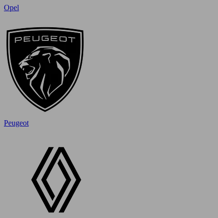
Opel
Peugeot