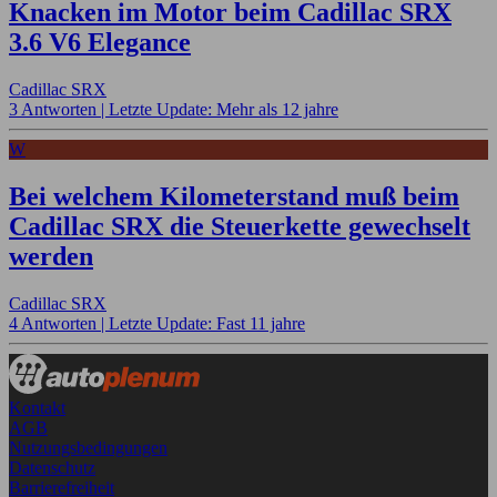
Knacken im Motor beim Cadillac SRX
3.6 V6 Elegance
Cadillac SRX
3 Antworten |
Letzte Update: Mehr als 12 jahre
W
Bei welchem Kilometerstand muß beim
Cadillac SRX die Steuerkette gewechselt
werden
Cadillac SRX
4 Antworten |
Letzte Update: Fast 11 jahre
Kontakt
AGB
Nutzungsbedingungen
Datenschutz
Barrierefreiheit