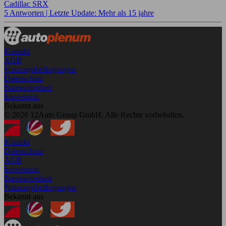
Cadillac SRX
5 Antworten |
Letzte Update: Mehr als 15 jahre
Kontakt
AGB
Nutzungsbedingungen
Datenschutz
Barrierefreiheit
Impressum
Bekannt aus
© 2026 12Auto Group GmbH. Alle Rechte vorbehalten.
Kontakt
Datenschutz
AGB
Impressum
Barrierefreiheit
Nutzungsbedingungen
Bekannt aus