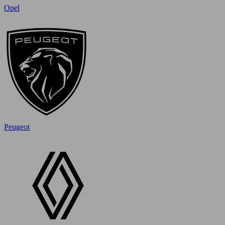
Opel
Peugeot