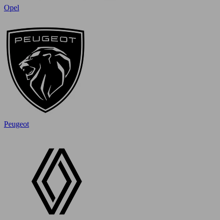
Opel
Peugeot