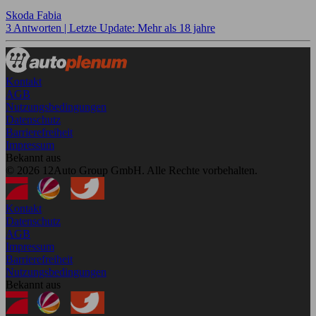
Skoda Fabia
3 Antworten |
Letzte Update: Mehr als 18 jahre
Kontakt
AGB
Nutzungsbedingungen
Datenschutz
Barrierefreiheit
Impressum
Bekannt aus
© 2026 12Auto Group GmbH. Alle Rechte vorbehalten.
Kontakt
Datenschutz
AGB
Impressum
Barrierefreiheit
Nutzungsbedingungen
Bekannt aus