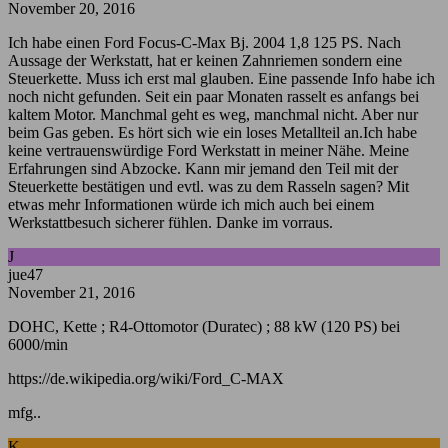
November 20, 2016
Ich habe einen Ford Focus-C-Max Bj. 2004 1,8 125 PS. Nach
Aussage der Werkstatt, hat er keinen Zahnriemen sondern eine
Steuerkette. Muss ich erst mal glauben. Eine passende Info habe ich
noch nicht gefunden. Seit ein paar Monaten rasselt es anfangs bei
kaltem Motor. Manchmal geht es weg, manchmal nicht. Aber nur
beim Gas geben. Es hört sich wie ein loses Metallteil an.Ich habe
keine vertrauenswürdige Ford Werkstatt in meiner Nähe. Meine
Erfahrungen sind Abzocke. Kann mir jemand den Teil mit der
Steuerkette bestätigen und evtl. was zu dem Rasseln sagen? Mit
etwas mehr Informationen würde ich mich auch bei einem
Werkstattbesuch sicherer fühlen. Danke im vorraus.
J
jue47
November 21, 2016
DOHC, Kette ; R4-Ottomotor (Duratec) ; 88 kW (120 PS) bei
6000/min
https://de.wikipedia.org/wiki/Ford_C-MAX
mfg..
K