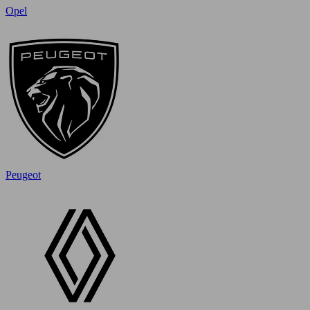
Opel
Peugeot