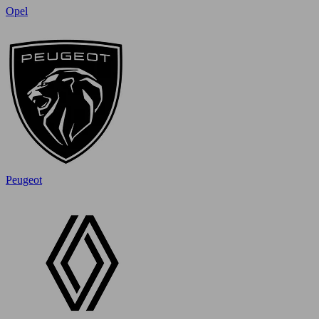
Opel
Peugeot