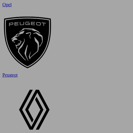
Opel
Peugeot