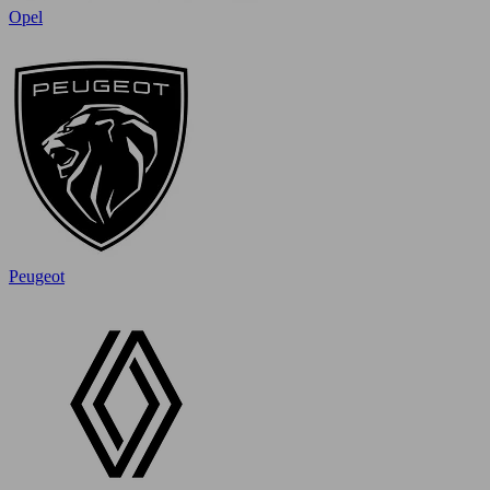
Opel
Peugeot