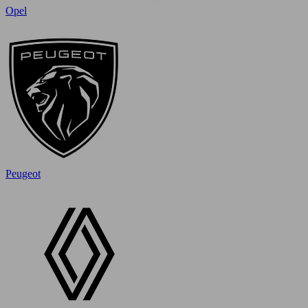
Opel
Peugeot