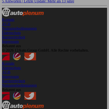
5 Antworten |
Letzte Update: Mehr als 13 jahre
Kontakt
AGB
Nutzungsbedingungen
Datenschutz
Barrierefreiheit
Impressum
Bekannt aus
© 2026 12Auto Group GmbH. Alle Rechte vorbehalten.
Kontakt
Datenschutz
AGB
Impressum
Barrierefreiheit
Nutzungsbedingungen
Bekannt aus