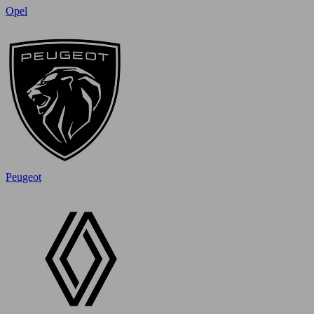
Opel
Peugeot