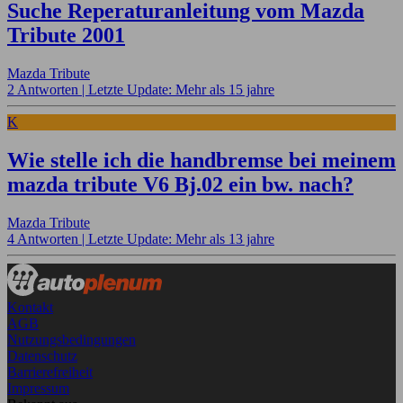
Suche Reperaturanleitung vom Mazda
Tribute 2001
Mazda Tribute
2 Antworten |
Letzte Update: Mehr als 15 jahre
K
Wie stelle ich die handbremse bei meinem
mazda tribute V6 Bj.02 ein bw. nach?
Mazda Tribute
4 Antworten |
Letzte Update: Mehr als 13 jahre
Kontakt
AGB
Nutzungsbedingungen
Datenschutz
Barrierefreiheit
Impressum