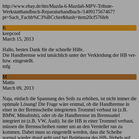
http://www.ebay.de/itm/Mazda-6-Mazda6-MPV-Tribute-
Werkstatthandbuch-Reparaturhandbuch-/140917567467?
pt=Sach_Fachb%C3%BCcher&hash=item20cf576feb
K
keepcool
March 15, 2013
Hallo, besten Dank für die schnelle Hilfe.
Die Handbremse wird tatsächlich unter der Verkleidung der HB ver-
bzw. eingestellt.
mfg
M
Mattis
March 09, 2013
Naja, einfach die Spannung des Seils zu erhöhen, ist nicht immer die
optimale Lösung! Die Frage wäre erstmal, ob die Handbremse in
einer in der Bremsscheibe integrierten Trommel verbaut ist (z.B.
BMW, Mitsubishi), oder ob die Handbremse im Bremssattel
integriert ist (z.B. VW, Audi). Ist die HB in einer Trommel verbaut,
müssen die Bremsscheiben runter um an den Versteller ran zu
kommen. Dabei muss so eingestellt werden, dass die Scheibe
normal wieder drauf geht und bei Betätigung des HB- Hebels auf