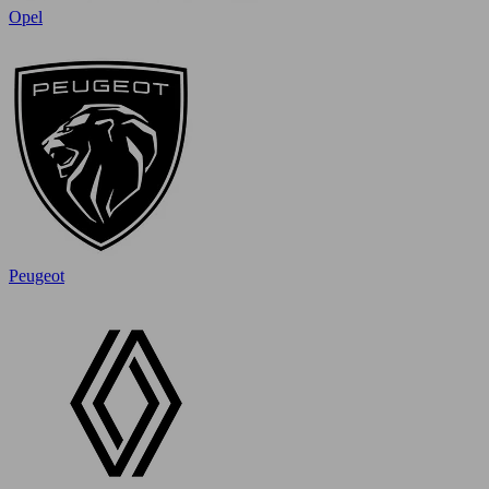
Opel
Peugeot