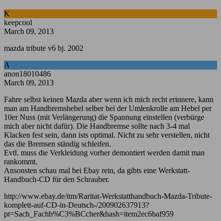
K
keepcool
March 09, 2013
mazda tribute v6 bj. 2002
A
anon18010486
March 09, 2013
Fahre selbst keinen Mazda aber wenn ich mich recht erinnere, kann
man am Handbremshebel selber bei der Umlenkrolle am Hebel per
10er Nuss (mit Verlängerung) die Spannung einstellen (verbürge
mich aber nicht dafür). Die Handbremse sollte nach 3-4 mal
Klacken fest sein, dann ists optimal. Nicht zu sehr verstellen, nicht
das die Bremsen ständig schleifen.
Evtl. muss die Verkleidung vorher demontiert werden damit man
rankommt.
Ansonsten schau mal bei Ebay rein, da gibts eine Werkstatt-
Handbuch-CD für den Schrauber.
http://www.ebay.de/itm/Raritat-Werkstatthandbuch-Mazda-Tribute-
komplett-auf-CD-in-Deutsch-/200902637913?
pt=Sach_Fachb%C3%BCcher&hash=item2ec6baf959