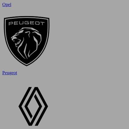
Opel
Peugeot