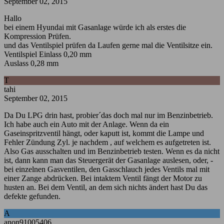
September 02, 2015
Hallo
bei einem Hyundai mit Gasanlage würde ich als erstes die
Kompression Prüfen.
und das Ventilspiel prüfen da Laufen gerne mal die Ventilsitze ein.
Ventilspiel Einlass 0,20 mm
Auslass 0,28 mm
T
tahi
September 02, 2015
Da Du LPG drin hast, probier´das doch mal nur im Benzinbetrieb.
Ich habe auch ein Auto mit der Anlage. Wenn da ein
Gaseinspritzventil hängt, oder kaputt ist, kommt die Lampe und
Fehler Zündung Zyl. je nachdem , auf welchem es aufgetreten ist.
Also Gas ausschalten und im Benzinbetrieb testen. Wenn es da nicht
ist, dann kann man das Steuergerät der Gasanlage auslesen, oder, -
bei einzelnen Gasventilen, den Gasschlauch jedes Ventils mal mit
einer Zange abdrücken. Bei intaktem Ventil fängt der Motor zu
husten an. Bei dem Ventil, an dem sich nichts ändert hast Du das
defekte gefunden.
A
anon91005406