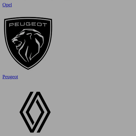
Opel
Peugeot