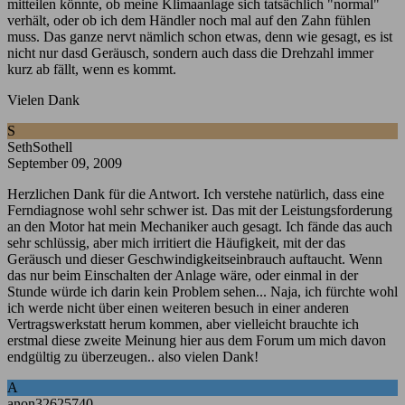
mitteilen könnte, ob meine Klimaanlage sich tatsächlich "normal"
verhält, oder ob ich dem Händler noch mal auf den Zahn fühlen
muss. Das ganze nervt nämlich schon etwas, denn wie gesagt, es ist
nicht nur dasd Geräusch, sondern auch dass die Drehzahl immer
kurz ab fällt, wenn es kommt.
Vielen Dank
S
SethSothell
September 09, 2009
Herzlichen Dank für die Antwort. Ich verstehe natürlich, dass eine
Ferndiagnose wohl sehr schwer ist. Das mit der Leistungsforderung
an den Motor hat mein Mechaniker auch gesagt. Ich fände das auch
sehr schlüssig, aber mich irritiert die Häufigkeit, mit der das
Geräusch und dieser Geschwindigkeitseinbrauch auftaucht. Wenn
das nur beim Einschalten der Anlage wäre, oder einmal in der
Stunde würde ich darin kein Problem sehen... Naja, ich fürchte wohl
ich werde nicht über einen weiteren besuch in einer anderen
Vertragswerkstatt herum kommen, aber vielleicht brauchte ich
erstmal diese zweite Meinung hier aus dem Forum um mich davon
endgültig zu überzeugen.. also vielen Dank!
A
anon32625740