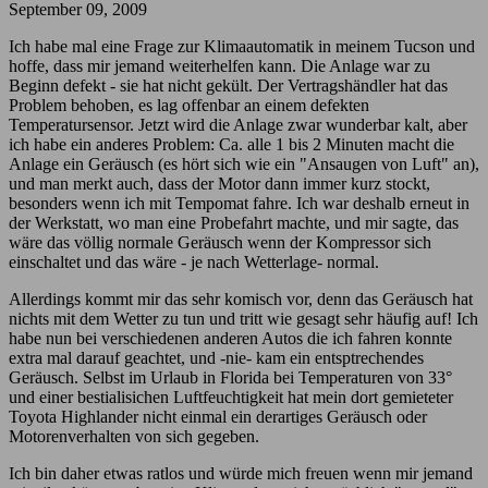
September 09, 2009
Ich habe mal eine Frage zur Klimaautomatik in meinem Tucson und
hoffe, dass mir jemand weiterhelfen kann. Die Anlage war zu
Beginn defekt - sie hat nicht gekült. Der Vertragshändler hat das
Problem behoben, es lag offenbar an einem defekten
Temperatursensor. Jetzt wird die Anlage zwar wunderbar kalt, aber
ich habe ein anderes Problem: Ca. alle 1 bis 2 Minuten macht die
Anlage ein Geräusch (es hört sich wie ein "Ansaugen von Luft" an),
und man merkt auch, dass der Motor dann immer kurz stockt,
besonders wenn ich mit Tempomat fahre. Ich war deshalb erneut in
der Werkstatt, wo man eine Probefahrt machte, und mir sagte, das
wäre das völlig normale Geräusch wenn der Kompressor sich
einschaltet und das wäre - je nach Wetterlage- normal.
Allerdings kommt mir das sehr komisch vor, denn das Geräusch hat
nichts mit dem Wetter zu tun und tritt wie gesagt sehr häufig auf! Ich
habe nun bei verschiedenen anderen Autos die ich fahren konnte
extra mal darauf geachtet, und -nie- kam ein entsptrechendes
Geräusch. Selbst im Urlaub in Florida bei Temperaturen von 33°
und einer bestialisichen Luftfeuchtigkeit hat mein dort gemieteter
Toyota Highlander nicht einmal ein derartiges Geräusch oder
Motorenverhalten von sich gegeben.
Ich bin daher etwas ratlos und würde mich freuen wenn mir jemand