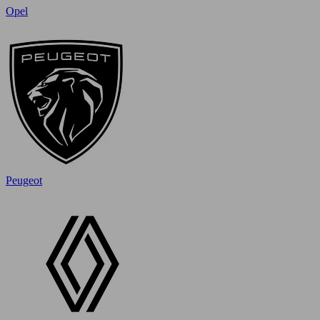
Opel
Peugeot