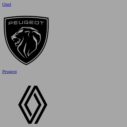
Opel
Peugeot