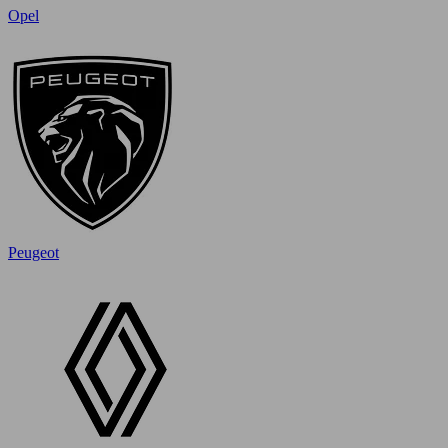
Opel
Peugeot