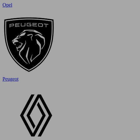
Opel
Peugeot