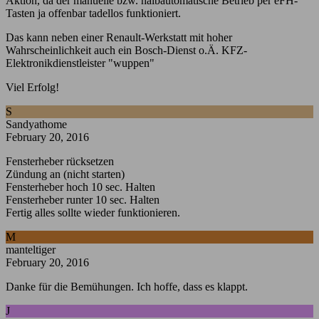
Aktion, da der manuelle bzw. halbautomatische Betrieb per eFH-
Tasten ja offenbar tadellos funktioniert.
Das kann neben einer Renault-Werkstatt mit hoher
Wahrscheinlichkeit auch ein Bosch-Dienst o.Ä. KFZ-
Elektronikdienstleister "wuppen"
Viel Erfolg!
S
Sandyathome
February 20, 2016
Fensterheber rücksetzen
Zündung an (nicht starten)
Fensterheber hoch 10 sec. Halten
Fensterheber runter 10 sec. Halten
Fertig alles sollte wieder funktionieren.
M
manteltiger
February 20, 2016
Danke für die Bemühungen. Ich hoffe, dass es klappt.
J