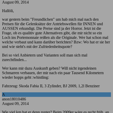
August 09, 2014
Hallöli,
war gestern beim "Freundlichen" um hab mich mal nach den
Preisen für die Gelenksätze der Antriebswellen für INNEN und
AUSSEN erkundigt. Die Preise sind ja der Horror. Jetzt ist die
Frage, ob es qualitiv gute Alternativen gibt, die mir nicht so ein
Loch ins Portemonnaie reißen als die Originale. Wer hat schon mal
welche verbaut und kann darüber berichten? Bzw: Wo hat er sie her
und wie steht's mit der Zufriedenheitsquote?
Bei so viel Anbietern und Varianten soll man sich mal
zurechtfinden...
Wer kann mir dazu Auskunft geben? Will nicht irgendeinen
Schmarren verbauen, der mir nach ein paar Tausend Kilometern
wieder hopps geht :whistling:
Fahrzeug: Skoda Fabia II, 3 Zylinder, BJ 2009, 1,2l Benziner
A
anon18010486
August 09, 2014
Wie viel km hat er denn runter? Beim 2009er wäre es recht früh, an