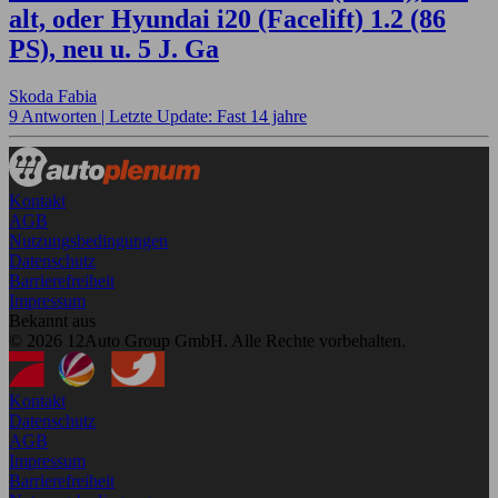
alt, oder Hyundai i20 (Facelift) 1.2 (86
PS), neu u. 5 J. Ga
Skoda Fabia
9 Antworten |
Letzte Update: Fast 14 jahre
Kontakt
AGB
Nutzungsbedingungen
Datenschutz
Barrierefreiheit
Impressum
Bekannt aus
© 2026 12Auto Group GmbH. Alle Rechte vorbehalten.
Kontakt
Datenschutz
AGB
Impressum
Barrierefreiheit