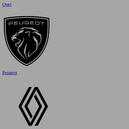
Opel
Peugeot