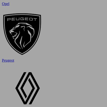
Opel
Peugeot