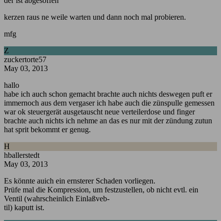
der ist abgesoffen
kerzen raus ne weile warten und dann noch mal probieren.
mfg
Z
zuckertorte57
May 03, 2013
hallo
habe ich auch schon gemacht brachte auch nichts deswegen puft er
immernoch aus dem vergaser ich habe auch die zünspulle gemessen
war ok steuergerät ausgetauscht neue verteilerdose und finger
brachte auch nichts ich nehme an das es nur mit der zündung zutun
hat sprit bekommt er genug.
H
hballerstedt
May 03, 2013
Es könnte auich ein ernsterer Schaden vorliegen.
Prüfe mal die Kompression, um festzustellen, ob nicht evtl. ein
Ventil (wahrscheinlich Einlaßveb-
til) kaputt ist.