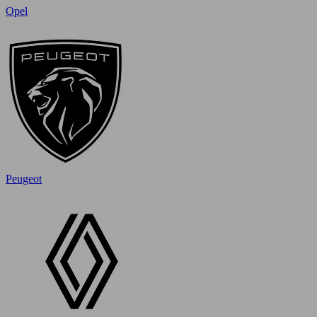
Opel
Peugeot