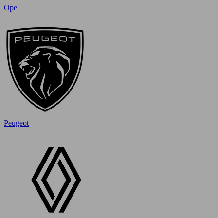
Opel
Peugeot