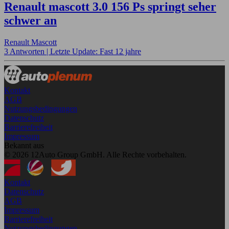
Renault mascott 3.0 156 Ps springt seher
schwer an
Renault Mascott
3 Antworten |
Letzte Update: Fast 12 jahre
Kontakt
AGB
Nutzungsbedingungen
Datenschutz
Barrierefreiheit
Impressum
Bekannt aus
© 2026 12Auto Group GmbH. Alle Rechte vorbehalten.
Kontakt
Datenschutz
AGB
Impressum
Barrierefreiheit
Nutzungsbedingungen