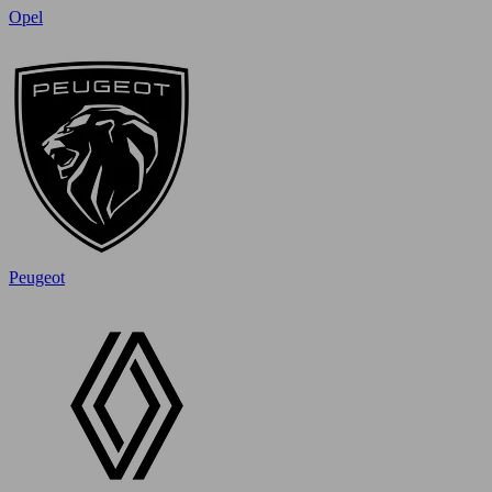
Opel
Peugeot