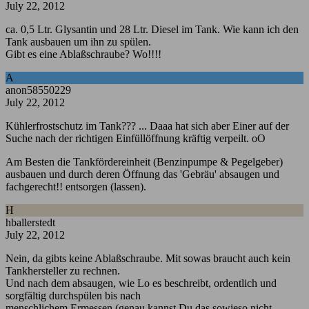
July 22, 2012
ca. 0,5 Ltr. Glysantin und 28 Ltr. Diesel im Tank. Wie kann ich den
Tank ausbauen um ihn zu spülen.
Gibt es eine Ablaßschraube? Wo!!!!
A
anon58550229
July 22, 2012
Kühlerfrostschutz im Tank??? ... Daaa hat sich aber Einer auf der
Suche nach der richtigen Einfüllöffnung kräftig verpeilt. oO
Am Besten die Tankfördereinheit (Benzinpumpe & Pegelgeber)
ausbauen und durch deren Öffnung das 'Gebräu' absaugen und
fachgerecht!! entsorgen (lassen).
H
hballerstedt
July 22, 2012
Nein, da gibts keine Ablaßschraube. Mit sowas braucht auch kein
Tankhersteller zu rechnen.
Und nach dem absaugen, wie Lo es beschreibt, ordentlich und
sorgfältig durchspülen bis nach
menschlichem Ermessen (genau kannst Du das sowieso nicht