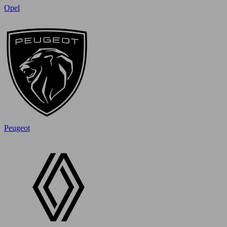
Opel
Peugeot