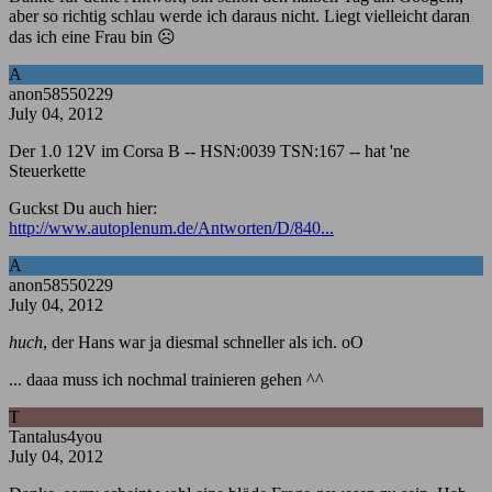
aber so richtig schlau werde ich daraus nicht. Liegt vielleicht daran
das ich eine Frau bin ☹️
A
anon58550229
July 04, 2012
Der 1.0 12V im Corsa B -- HSN:0039 TSN:167 -- hat 'ne
Steuerkette
Guckst Du auch hier:
http://www.autoplenum.de/Antworten/D/840...
A
anon58550229
July 04, 2012
huch
, der Hans war ja diesmal schneller als ich. oO
... daaa muss ich nochmal trainieren gehen ^^
T
Tantalus4you
July 04, 2012