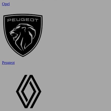
Opel
Peugeot