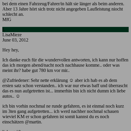
bei dem einen Fahrzeug/Fahrer/in hält sie länger als beim anderen.
Aber 13 Jahre hört sich trotz nicht angegeben Laufleistung niocht
schlecht an.
MfG
L
LisaMieze
June 03, 2012
Hey hey,
Ich danke euch für die wundervollen antworten, ich kann nur hoffen
das ich morgen abend/nacht noch nachhause komme.. oder was
meint ihr? habe gut 780 km vor mir..
@Zufriedener
: Sehr nette erklärung ☺️ aber ich hab es ab dem
ersten satz schon verstanden.. ich war nur etwas baff und überrascht
das es nun aufgetretten ist... immerhin bin ich nicht dumm ich liebe
autos.. ☺️
ich bin vorhin nochmal ne runde gefahren, es ist einmal noch kurz
im 3ten gang aufgetretten... ich werd nachher nochmal schauen
wieviel KM er schon gefahren ist somit kannst du es noch
einschätzen @martin.