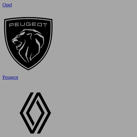
Opel
Peugeot