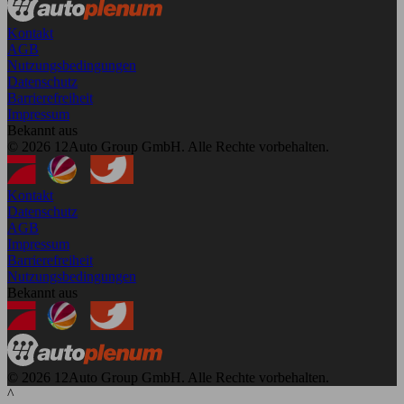
Kontakt
AGB
Nutzungsbedingungen
Datenschutz
Barrierefreiheit
Impressum
Bekannt aus
© 2026 12Auto Group GmbH. Alle Rechte vorbehalten.
Kontakt
Datenschutz
AGB
Impressum
Barrierefreiheit
Nutzungsbedingungen
Bekannt aus
© 2026 12Auto Group GmbH. Alle Rechte vorbehalten.
^