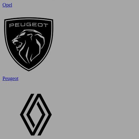
Opel
Peugeot