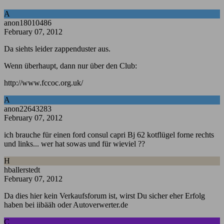
A
anon18010486
February 07, 2012
Da siehts leider zappenduster aus.
Wenn überhaupt, dann nur über den Club:
http://www.fccoc.org.uk/
A
anon22643283
February 07, 2012
ich brauche für einen ford consul capri Bj 62 kotflügel forne rechts
und links... wer hat sowas und für wieviel ??
H
hballerstedt
February 07, 2012
Da dies hier kein Verkaufsforum ist, wirst Du sicher eher Erfolg
haben bei iibääh oder Autoverwerter.de
C