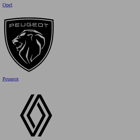
Opel
Peugeot