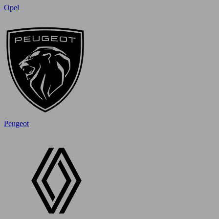
Opel
Peugeot