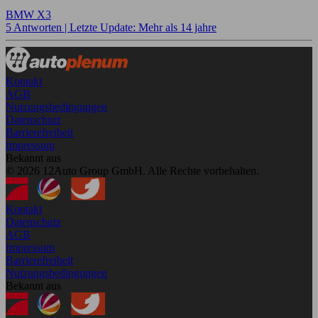
BMW X3
5 Antworten |
Letzte Update: Mehr als 14 jahre
Kontakt
AGB
Nutzungsbedingungen
Datenschutz
Barrierefreiheit
Impressum
Bekannt aus
© 2026 12Auto Group GmbH. Alle Rechte vorbehalten.
Kontakt
Datenschutz
AGB
Impressum
Barrierefreiheit
Nutzungsbedingungen
Bekannt aus