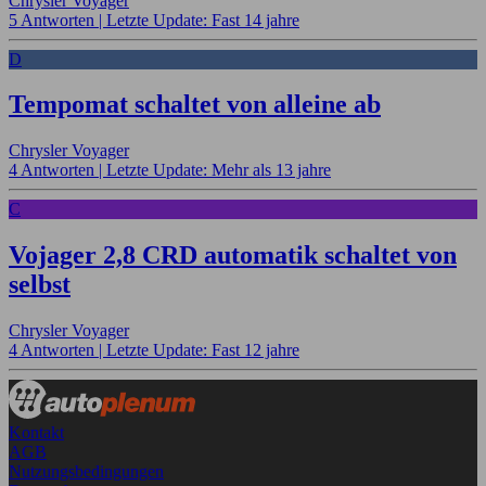
Chrysler Voyager
5 Antworten |
Letzte Update: Fast 14 jahre
D
Tempomat schaltet von alleine ab
Chrysler Voyager
4 Antworten |
Letzte Update: Mehr als 13 jahre
C
Vojager 2,8 CRD automatik schaltet von
selbst
Chrysler Voyager
4 Antworten |
Letzte Update: Fast 12 jahre
Kontakt
AGB
Nutzungsbedingungen