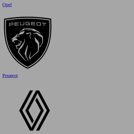
Opel
Peugeot