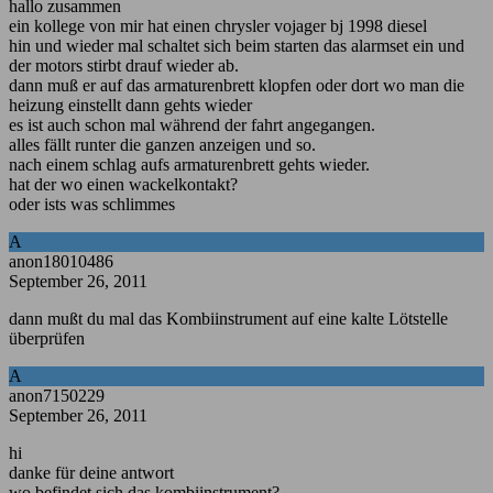
hallo zusammen
ein kollege von mir hat einen chrysler vojager bj 1998 diesel
hin und wieder mal schaltet sich beim starten das alarmset ein und
der motors stirbt drauf wieder ab.
dann muß er auf das armaturenbrett klopfen oder dort wo man die
heizung einstellt dann gehts wieder
es ist auch schon mal während der fahrt angegangen.
alles fällt runter die ganzen anzeigen und so.
nach einem schlag aufs armaturenbrett gehts wieder.
hat der wo einen wackelkontakt?
oder ists was schlimmes
A
anon18010486
September 26, 2011
dann mußt du mal das Kombiinstrument auf eine kalte Lötstelle
überprüfen
A
anon7150229
September 26, 2011
hi
danke für deine antwort
wo befindet sich das kombiinstrument?