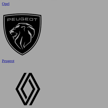
Opel
Peugeot