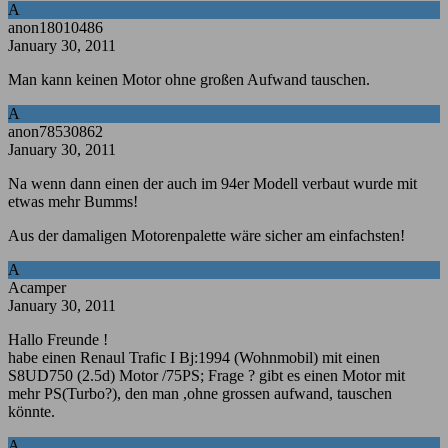
A
anon18010486
January 30, 2011
Man kann keinen Motor ohne großen Aufwand tauschen.
A
anon78530862
January 30, 2011
Na wenn dann einen der auch im 94er Modell verbaut wurde mit
etwas mehr Bumms!
Aus der damaligen Motorenpalette wäre sicher am einfachsten!
A
Acamper
January 30, 2011
Hallo Freunde !
habe einen Renaul Trafic I Bj:1994 (Wohnmobil) mit einen
S8UD750 (2.5d) Motor /75PS; Frage ? gibt es einen Motor mit
mehr PS(Turbo?), den man ,ohne grossen aufwand, tauschen
könnte.
A