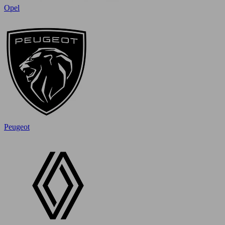
Opel
Peugeot