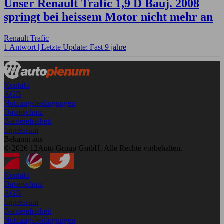
Unser Renault Trafic 1,9 D Bauj. 2008
springt bei heissem Motor nicht mehr an
Renault Trafic
1 Antwort |
Letzte Update: Fast 9 jahre
Kontakt
AGB
Nutzungsbedingungen
Datenschutz
Barrierefreiheit
Impressum
Bekannt aus
© 2026 12Auto Group GmbH. Alle Rechte vorbehalten.
Kontakt
Datenschutz
AGB
Impressum
Barrierefreiheit
Nutzungsbedingungen