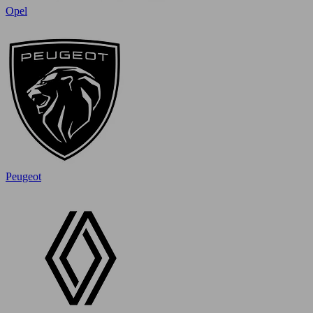
Opel
Peugeot