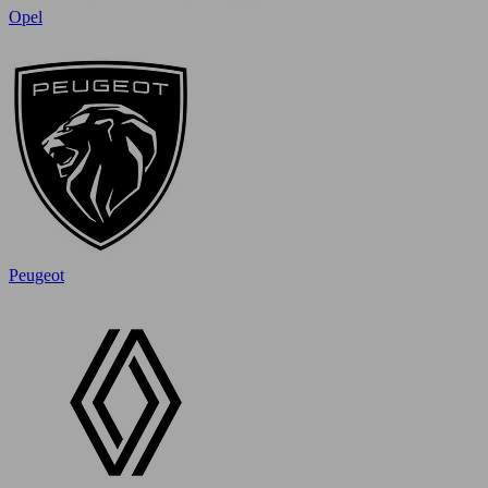
Opel
Peugeot